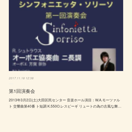
2017.11.18 12:38
第1回演奏会
2013年3月2日(土)大田区民センター 音楽ホール演目：W.A.モーツァル
ト 交響曲第40番 ト短調 K.550O.レスピーギ リュートの為の古風な舞…