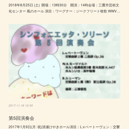
2018年8月25日 (土) 開場：13時30分 開演：14時会場：三鷹市芸術文
化センター 風のホール 演目：ワーグナー：ジークフリート牧歌 WWV…
2017.11.18 12:45
第5回演奏会
2017年1月9日(月･祝)清瀬けやきホール演目：L.v.ベートーヴェン：交響