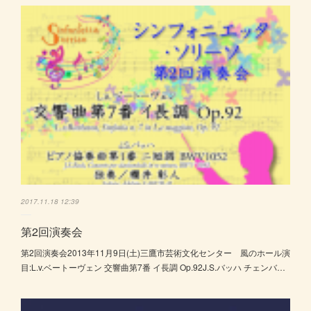
2017.11.18 12:39
第2回演奏会
第2回演奏会2013年11月9日(土)三鷹市芸術文化センター 風のホール演
目:L.v.ベートーヴェン 交響曲第7番 イ長調 Op.92J.S.バッハ チェンバ…