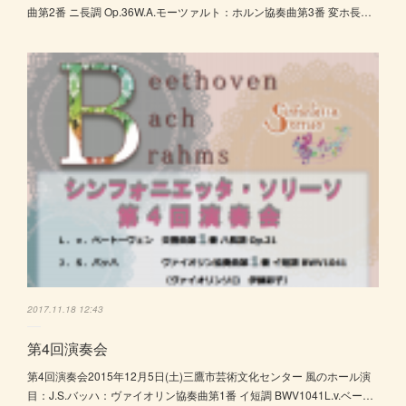
曲第2番 ニ長調 Op.36W.A.モーツァルト：ホルン協奏曲第3番 変ホ長…
2017.11.18 12:43
第4回演奏会
第4回演奏会2015年12月5日(土)三鷹市芸術文化センター 風のホール演
目：J.S.バッハ：ヴァイオリン協奏曲第1番 イ短調 BWV1041L.v.ベー…