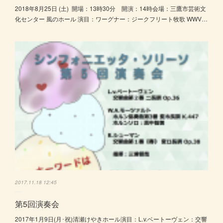
2018年8月25日 (土) 開場：13時30分 開演：14時会場：三鷹市芸術文
化センター 風のホール 演目：ワーグナー：ジークフリート牧歌 WWV…
2017.11.18 12:45
第5回演奏会
2017年1月9日(月･祝)清瀬けやきホール演目：L.v.ベートーヴェン：交響