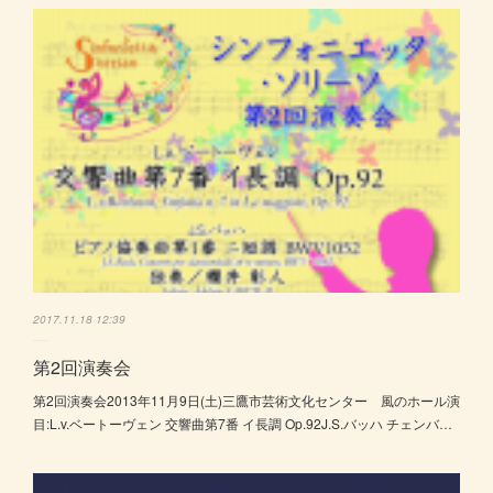
2017.11.18 12:39
第2回演奏会
第2回演奏会2013年11月9日(土)三鷹市芸術文化センター 風のホール演
目:L.v.ベートーヴェン 交響曲第7番 イ長調 Op.92J.S.バッハ チェンバ…