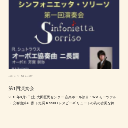
2017.11.18 12:38
第1回演奏会
2013年3月2日(土)大田区民センター 音楽ホール演目：W.A.モーツァル
ト 交響曲第40番 ト短調 K.550O.レスピーギ リュートの為の古風な舞…