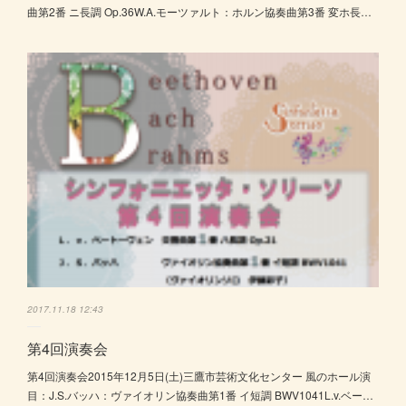
曲第2番 ニ長調 Op.36W.A.モーツァルト：ホルン協奏曲第3番 変ホ長…
2017.11.18 12:43
第4回演奏会
第4回演奏会2015年12月5日(土)三鷹市芸術文化センター 風のホール演
目：J.S.バッハ：ヴァイオリン協奏曲第1番 イ短調 BWV1041L.v.ベー…