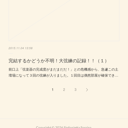
2015.11.04 13:58
完結するかどうか不明！大弦練の記録！！（１）
前口上「弦楽器の完成度がまだまだだ！」との危機感から、急遽この土
壇場になって３回の弦練が入りました。１回目は偶然部屋が確保でき…
1
2
3
Copyright ©
2026
Sinfonietta Sorriso
.