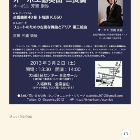
過去の演奏会
(
8
)