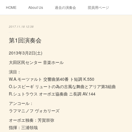
HOME
About Us
過去の演奏会
団員用ページ
2017.11.18 12:38
第1回演奏会
2013年3月2日(土)
大田区民センター 音楽ホール
演目：
W.A.モーツァルト 交響曲第40番 ト短調 K.550
O.レスピーギ リュートの為の古風な舞曲とアリア第3組曲
R.シュトラウス オーボエ協奏曲 ニ長調 AV.144
アンコール：
ラフマニノフ ヴォカリーズ
オーボエ独奏：芳賀崇弥
指揮：三浦領哉