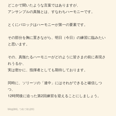
どこかで聞いたような言葉ではありますが、
アンサンブルの真髄とは、すなわちハーモニーです。
とくにバロックはハーモニーが第一の要素です。
その部分を胸に置きながら、明日（今日）の練習に臨みたい
と思います。
その、真髄たるハーモニーがどのように皆さまの前に表現さ
れうるか、
実は密かに、指揮者としても期待しております。
同時に、ソリーソの「連中」にはそれができると確信しつ
つ、
12時間後に迫った第2回練習を迎えることにしましょう。
blog
(
69
)
つれづれ
(
20
)