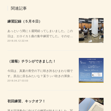
関連記事
練習記録（５月６日）
あっという間に１週間経ってしまいました。この
日は、エロイカ１曲の集中練習でした。そのせ…
2018.05.12 22:44
（速報）チラシができました！
今回は、真夏の青空の下に咲き誇るひまわり畑で
す。原点に戻るみたいな？某ラッパ吹きの渾身…
2018.04.27 03:03
初回練習、キックオフ！
第６回演奏会に向けての練習が始まりました。写