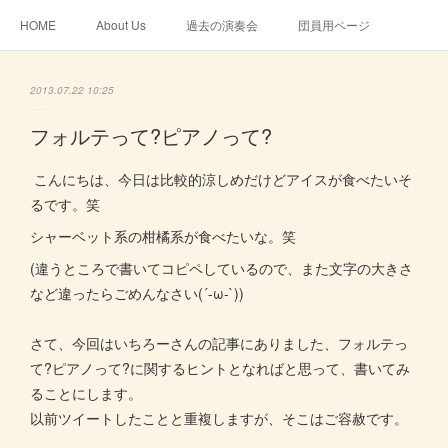
HOME
About Us
過去の演奏会
団員用ページ
2013.07.22 10:25
フォルテって?ピアノって?
こんにちは、今日は比較的涼しめだけどアイスが食べたいそ
るです。笑
シャーベット系の柑橘系が食べたいな。笑
(違うところで書いてコピペしているので、また文字の大きさ
など違ったらごめんなさい(´-ω-`))
さて、今回はいちろーさんの記事にありました、フォルテっ
て?ピアノって?に関するヒントとなればと思って、書いてみ
ることにします。
以前ツイートしたことと重複しますが、そこはご容赦です。