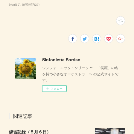
blog
(
69
)
練習後記
(
27
)
Sinfonietta Sorriso
シンフォニエッタ・ソリーソ 〜 「笑顔」の名
を持つ小さなオーケストラ 〜 の公式サイトで
す。
フォロー
関連記事
練習記録（５月６日）