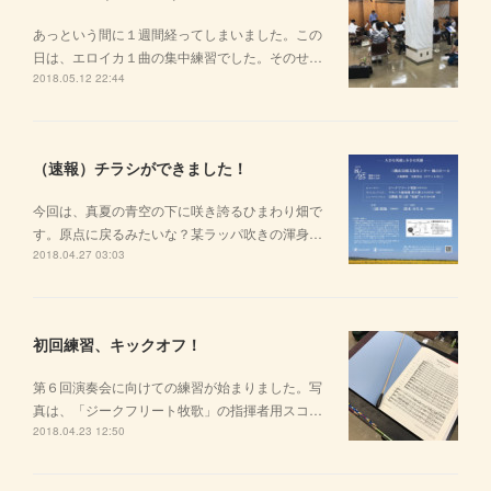
あっという間に１週間経ってしまいました。この
日は、エロイカ１曲の集中練習でした。そのせ…
2018.05.12 22:44
（速報）チラシができました！
今回は、真夏の青空の下に咲き誇るひまわり畑で
す。原点に戻るみたいな？某ラッパ吹きの渾身…
2018.04.27 03:03
初回練習、キックオフ！
第６回演奏会に向けての練習が始まりました。写
真は、「ジークフリート牧歌」の指揮者用スコ…
2018.04.23 12:50